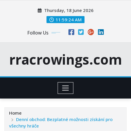
Skip
Thursday, 18 June 2026
to
content
11:59:26 AM
Follow Us
rracrowings.com
Home
Denní obchod: Bezplatné možnosti získání pro
všechny hráče