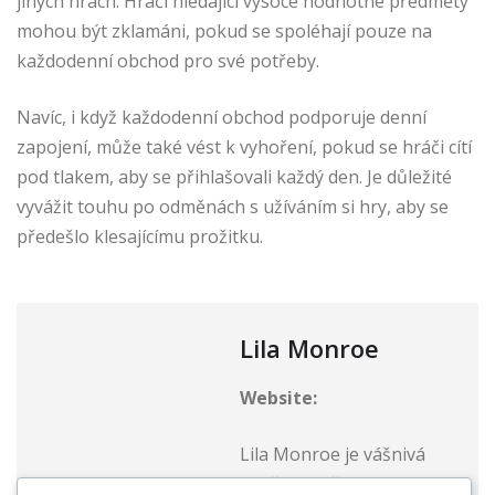
jiných hrách. Hráči hledající vysoce hodnotné předměty
mohou být zklamáni, pokud se spoléhají pouze na
každodenní obchod pro své potřeby.
Navíc, i když každodenní obchod podporuje denní
zapojení, může také vést k vyhoření, pokud se hráči cítí
pod tlakem, aby se přihlašovali každý den. Je důležité
vyvážit touhu po odměnách s užíváním si hry, aby se
předešlo klesajícímu prožitku.
Lila Monroe
Website:
Lila Monroe je vášnivá
nadšenkyně do Clash